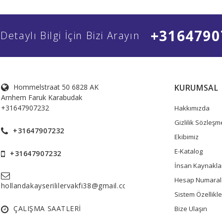
+3164790
Detaylı Bilgi İçin Bizi Arayın
Hommelstraat 50 6828 AK
KURUMSAL
Arnhem Faruk Karabudak
+31647907232
Hakkımızda
Gizlilik Sözleşm
+31647907232
Ekibimiz
E-Katalog
+31647907232
İnsan Kaynakla
Hesap Numaral
hollandakayserililervakfi38@gmail.com
Sistem Özellikle
ÇALIŞMA SAATLERİ
Bize Ulaşın
______________________________