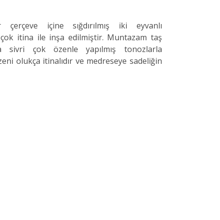
r çerçeve içine sığdırılmış iki eyvanlı
ok itina ile inşa edilmiştir. Muntazam taş
la sivri çok özenle yapılmış tonozlarla
üzeni olukça itinalıdır ve medreseye sadeliğin