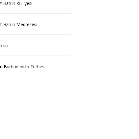
 Hatun Külliyesi
t Hatun Medresesi
ırma
id Burhaneddin Türbesi