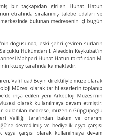
enmiş bir taçkapıdan girilen Hunat Hatun
unun etrafında sıralanmış talebe odaları ve
 merkezinde bulunan medresenin içi bugün
’nin doğusunda, eski şehri çeviren surların
e Selçuklu Hükümdarı I. Alaeddin Keykubat'ın
in annesi Mahperi Hunat Hatun tarafından M.
minin kuzey tarafında kalmaktadır.
ren, Vali Fuad Beyin direktifiyle müze olarak
oloji Müzesi olarak tarihi eserlerin toplanıp
pe'de inşa edilen yeni Arkeoloji Müzesi'nin
üzesi olarak kullanılmaya devam etmiştir.
dar kullanılan medrese, müzenin Güpgüpoğlu
ri Valiliği tarafından bakım ve onarımı
ğü’ne devredilmiş ve hediyelik eşya çarşısı
ik eşya çarşısı olarak kullanılmaya devam