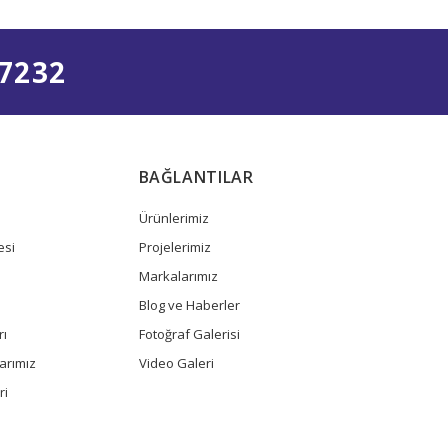
7232
BAĞLANTILAR
Ürünlerimiz
esi
Projelerimiz
Markalarımız
Blog ve Haberler
rı
Fotoğraf Galerisi
arımız
Video Galeri
ri