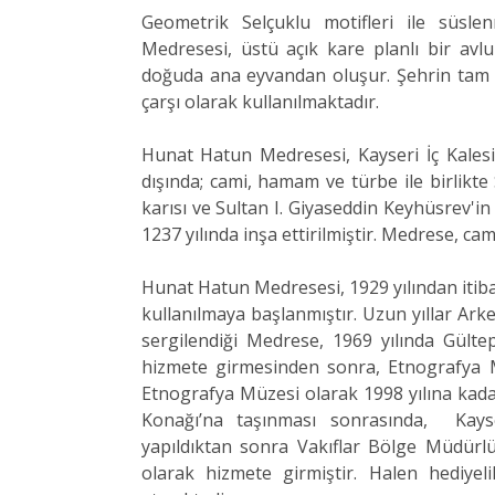
Geometrik Selçuklu motifleri ile süsl
Medresesi, üstü açık kare planlı bir avl
doğuda ana eyvandan oluşur. Şehrin tam
çarşı olarak kullanılmaktadır.
Hunat Hatun Medresesi, Kayseri İç Kalesi
dışında; cami, hamam ve türbe ile birlikt
karısı ve Sultan I. Giyaseddin Keyhüsrev'
1237 yılında inşa ettirilmiştir. Medrese, ca
Hunat Hatun Medresesi, 1929 yılından itiba
kullanılmaya başlanmıştır. Uzun yıllar Arke
sergilendiği Medrese, 1969 yılında Gülte
hizmete girmesinden sonra, Etnografya M
Etnografya Müzesi olarak 1998 yılına ka
Konağı’na taşınması sonrasında, Kayse
yapıldıktan sonra Vakıflar Bölge Müdürlü
olarak hizmete girmiştir. Halen hediyel