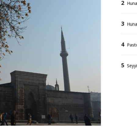
2
Hunat
3
Huna
4
Past
5
Seyy