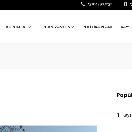
+31647907232
+
KURUMSAL
ORGANIZASYON
POLITIKA PLANI
KAYSE
Popül
1
Kays