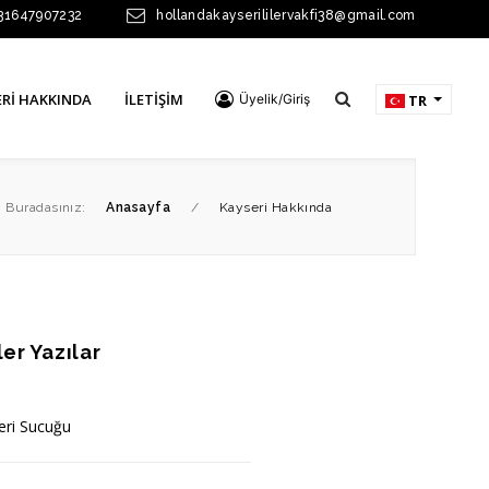
31647907232
hollandakayserililervakfi38@gmail.com
RI HAKKINDA
İLETIŞIM
Üyelik/Giriş
TR
Buradasınız:
Anasayfa
/
Kayseri Hakkında
er Yazılar
eri Sucuğu