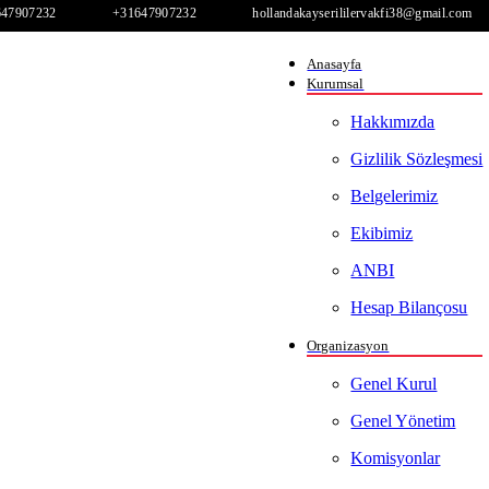
647907232
+31647907232
hollandakayserililervakfi38@gmail.com
Anasayfa
Kurumsal
Hakkımızda
Gizlilik Sözleşmesi
Belgelerimiz
Ekibimiz
ANBI
Hesap Bilançosu
Organizasyon
Genel Kurul
Genel Yönetim
Komisyonlar