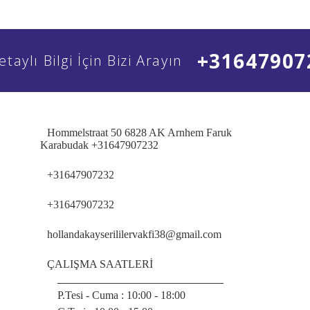
+31647907
etaylı Bilgi İçin Bizi Arayın
Hommelstraat 50 6828 AK Arnhem Faruk
Karabudak +31647907232
+31647907232
+31647907232
hollandakayserililervakfi38@gmail.com
ÇALIŞMA SAATLERİ
______________________________
P.Tesi - Cuma :
10:00 - 18:00