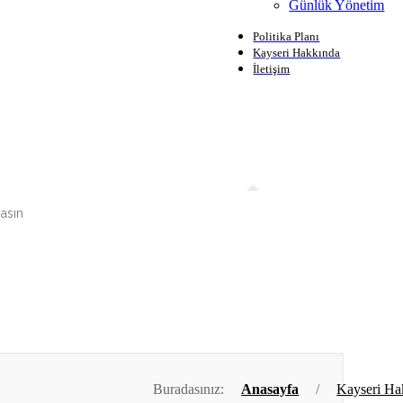
Günlük Yönetim
Politika Planı
Kayseri Hakkında
İletişim
Buradasınız:
Anasayfa
/
Kayseri Ha