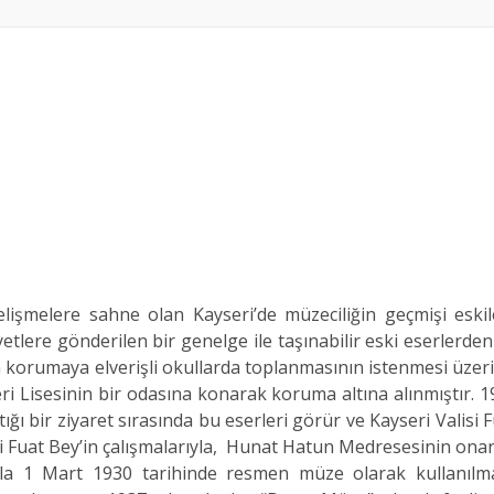
işmelere sahne olan Kayseri’de müzeciliğin geçmişi eskil
lere gönderilen bir genelge ile taşınabilir eski eserlerde
in korumaya elverişli okullarda toplanmasının istenmesi üzer
i Lisesinin bir odasına konarak koruma altına alınmıştır. 
tığı bir ziyaret sırasında bu eserleri görür ve Kayseri Valisi 
 Fuat Bey’in çalışmalarıyla, Hunat Hatun Medresesinin onar
ıyla 1 Mart 1930 tarihinde resmen müze olarak kullanılm