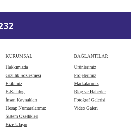
232
KURUMSAL
BAĞLANTILAR
Hakkımızda
Ürünlerimiz
Gizlilik Sözleşmesi
Projelerimiz
Ekibimiz
Markalarımız
E-Katalog
Blog ve Haberler
İnsan Kaynakları
Fotoğraf Galerisi
Hesap Numaralarımız
Video Galeri
Sistem Özellikleri
Bize Ulaşın