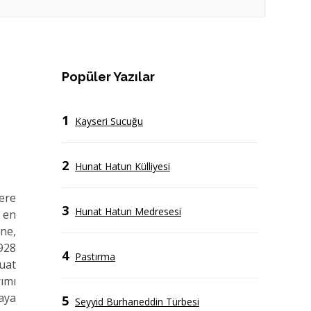
Popüler Yazılar
1
Kayseri Sucuğu
2
Hunat Hatun Külliyesi
ere
3
Hunat Hatun Medresesi
n en
ine,
1928
4
Pastırma
Fuat
ımı
aya
5
Seyyid Burhaneddin Türbesi