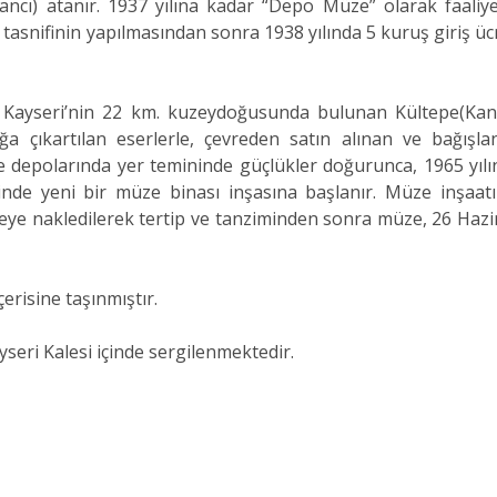
ı) atanır. 1937 yılına kadar “Depo Müze” olarak faaliye
tasnifinin yapılmasından sonra 1938 yılında 5 kuruş giriş üc
, Kayseri’nin 22 km. kuzeydoğusunda bulunan Kültepe(Kani
ığa çıkartılan eserlerle, çevreden satın alınan ve bağışla
e depolarında yer temininde güçlükler doğurunca, 1965 yılı
sinde yeni bir müze binası inşasına başlanır. Müze inşaatı
ye nakledilerek tertip ve tanziminden sonra müze, 26 Hazi
erisine taşınmıştır.
seri Kalesi içinde sergilenmektedir.