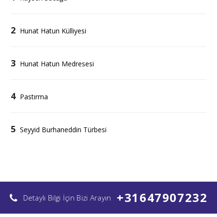
2
Hunat Hatun Külliyesi
3
Hunat Hatun Medresesi
4
Pastırma
5
Seyyid Burhaneddin Türbesi
+31647907232
Detaylı Bilgi İçin Bizi Arayın