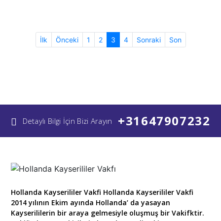
(current)
İlk
Önceki
1
2
3
4
Sonraki
Son
+31647907232
Detaylı Bilgi İçin Bizi Arayın
Hollanda Kayserililer Vakfi Hollanda Kayserililer Vakfi
2014 yılının Ekim ayında Hollanda’ da yasayan
Kayserililerin bir araya gelmesiyle oluşmuş bir Vakifktir.